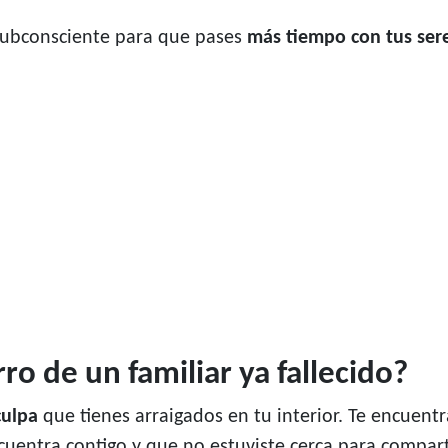
subconsciente para que pases
más tiempo con tus ser
ro de un familiar ya fallecido?
culpa
que tienes arraigados en tu interior. Te encuen
ncuentra contigo y que no estuviste cerca para compar