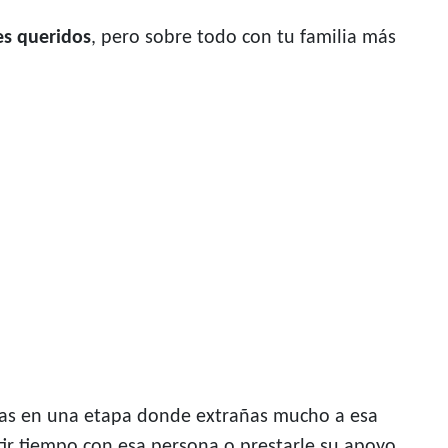
es queridos
, pero sobre todo con tu familia más
tras en una etapa donde extrañas mucho a esa
tir tiempo con esa persona o prestarle su apoyo.