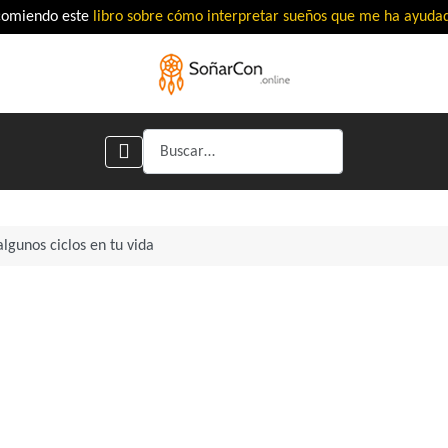
comiendo este
libro sobre cómo interpretar sueños que me ha ayud
Buscar
algunos ciclos en tu vida