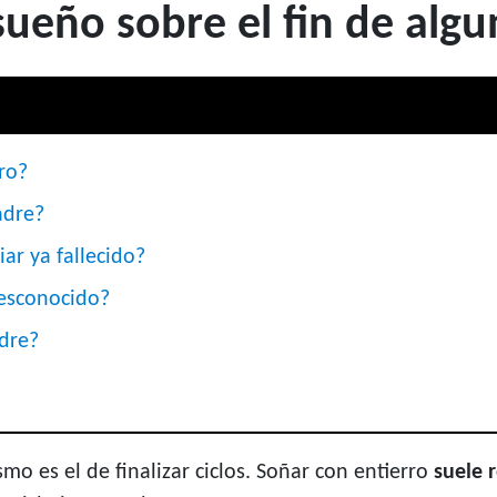
ueño sobre el fin de algu
rro?
adre?
iar ya fallecido?
desconocido?
adre?
o es el de finalizar ciclos. Soñar con entierro
suele 