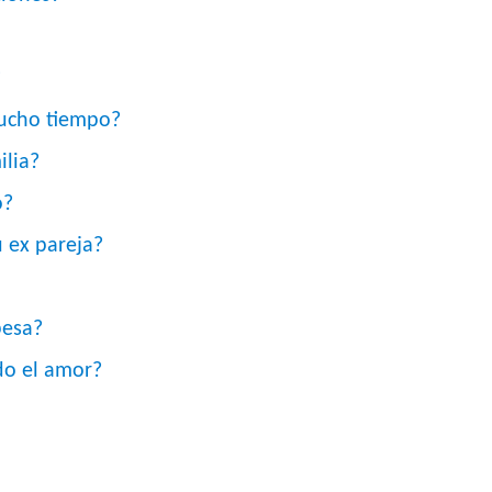
?
mucho tiempo?
ilia?
o?
u ex pareja?
besa?
do el amor?