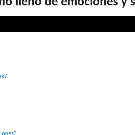
eño lleno de emociones y 
ex?
ciones?