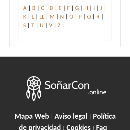
A
|
B
|
C
|
D
|
E
|
F
|
G
|
H
|
I
|
J
|
K
|
L
|
LL
|
M
|
N
|
O
|
P
|
Q
|
R
|
S
|
T
|
U
|
V
|
Z
Mapa Web
Aviso legal
Política
|
|
de privacidad
Cookies
Faq
|
|
|