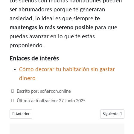
Los sueños con muchas habitaciones pueden
ser abrumadores porque te generaran
ansiedad, lo ideal es que siempre
te
mantengas lo más sereno posible
para que
puedas avanzar en lo que te estas
proponiendo.
Enlaces de interés
Cómo decorar tu habitación sin gastar
dinero
Detalles
Escrito por:
soñarcon.online
Última actualización: 27 Junio 2025
Artículo anterior: Soñar con hablar, un sueño relacionado a la comunicac
Artículo siguiente
Anterior
Siguiente