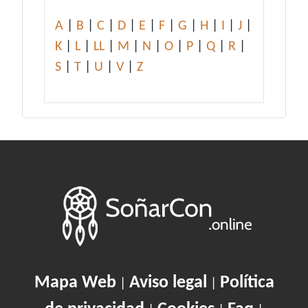
A
|
B
|
C
|
D
|
E
|
F
|
G
|
H
|
I
|
J
|
K
|
L
|
LL
|
M
|
N
|
O
|
P
|
Q
|
R
|
S
|
T
|
U
|
V
|
Z
Mapa Web
Aviso legal
Política
|
|