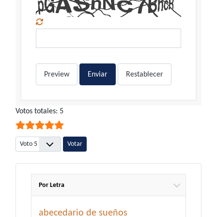
Preview
Enviar
Restablecer
Ratio:
Votos totales: 5
5
/
5
Por favor, vote
Por Letra
abecedario de sueños