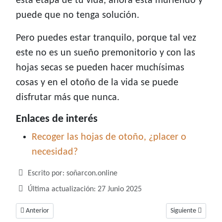
esta etapa de tu vida, ahora está muriendo y
puede que no tenga solución.
Pero puedes estar tranquilo, porque tal vez
este no es un sueño premonitorio y con las
hojas secas se pueden hacer muchísimas
cosas y en el otoño de la vida se puede
disfrutar más que nunca.
Enlaces de interés
Recoger las hojas de otoño, ¿placer o
necesidad?
Detalles
Escrito por:
soñarcon.online
Última actualización: 27 Junio 2025
Artículo anterior: Soñar con huracán, un sueño asociado al desastre
Artículo siguiente
Anterior
Siguiente