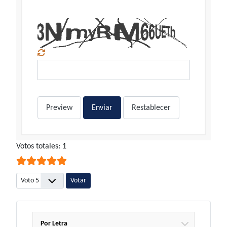
Preview
Enviar
Restablecer
Ratio:
Votos totales: 1
5
/
5
Por favor, vote
Por Letra