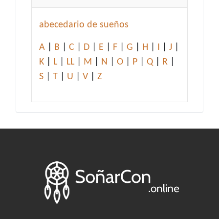
abecedario de sueños
A
|
B
|
C
|
D
|
E
|
F
|
G
|
H
|
I
|
J
|
K
|
L
|
LL
|
M
|
N
|
O
|
P
|
Q
|
R
|
S
|
T
|
U
|
V
|
Z