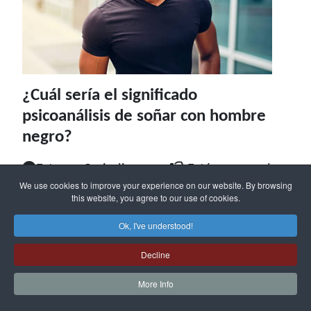
¿Cuál sería el significado
psicoanálisis de soñar con hombre
negro?
Este sueño indica que:
Estás muy mal
We use cookies to improve your experience on our website. By browsing
this website, you agree to our use of cookies.
Cuando sueñas con un hombre negro se dice
que es debido a una
tristeza que mantienes
Ok, I've understood!
en tu ser.
Pero todo va a depender de cómo
Decline
se desarrolle el sueño. Si este hombre negro
More Info
actúa en el sueño caminando contigo o
persiguiéndote quiere decir que el temor y