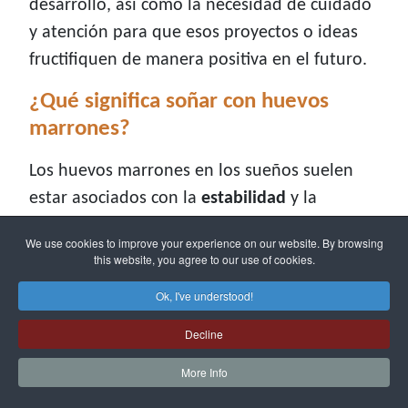
desarrollo, así como la necesidad de cuidado
y atención para que esos proyectos o ideas
fructifiquen de manera positiva en el futuro.
¿Qué significa soñar con huevos
marrones?
Los huevos marrones en los sueños suelen
estar asociados con la
estabilidad
y la
seguridad
en
aspectos materiales
de la vida.
We use cookies to improve your experience on our website. By browsing
Puede indicar un período de calma y
this website, you agree to our use of cookies.
tranquilidad financiera, así como la solidez
Ok, I've understood!
de relaciones personales o laborales que
Decline
están bien fundamentadas y en las que
puedes confiar.
More Info
¿Qué significa soñar con huevos en