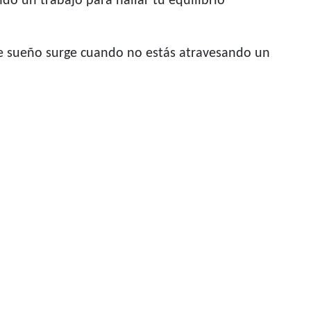
endo un trabajo para hallar tu equilibrio
ste sueño surge cuando no estás atravesando un