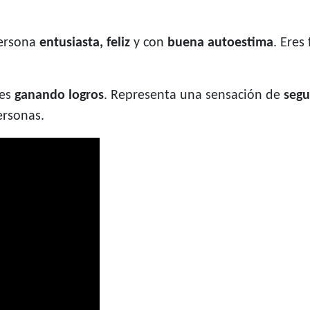
ersona
entusiasta, feliz
y con
buena autoestima
. Eres
ues
ganando logros
. Representa una sensación de
segu
ersonas.