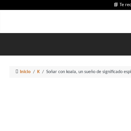
📘 Te re
Inicio
K
Soñar con koala, un sueño de significado esp