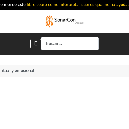
comiendo este
libro sobre cómo interpretar sueños que me ha ayud
Buscar
iritual y emocional