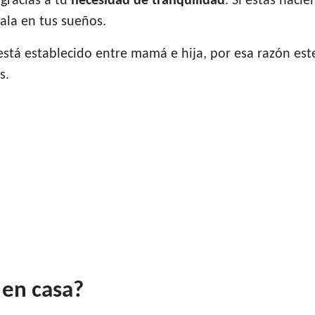
gracias a tu
necesidad de tranquilidad
. Si estás haci
ala en tus sueños.
 está establecido entre mamá e hija, por esa razón e
s.
 en casa?