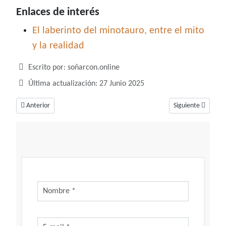
Enlaces de interés
El laberinto del minotauro, entre el mito
y la realidad
Detalles
Escrito por:
soñarcon.online
Última actualización: 27 Junio 2025
Artículo anterior: Soñar con ladrones, un sueño que habla sobre el miedo
Artículo siguiente
Anterior
Siguiente