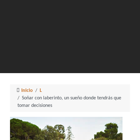
Inicio
L
Soñar con laberinto, un sueño donde tendrás que
tomar decisiones