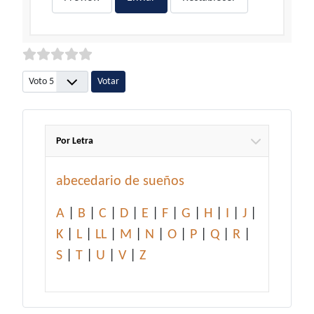
Por favor, vote
Por Letra
abecedario de sueños
A
|
B
|
C
|
D
|
E
|
F
|
G
|
H
|
I
|
J
|
K
|
L
|
LL
|
M
|
N
|
O
|
P
|
Q
|
R
|
S
|
T
|
U
|
V
|
Z