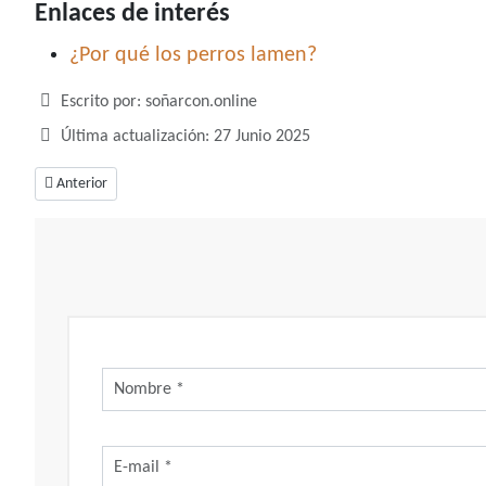
Enlaces de interés
¿Por qué los perros lamen?
Detalles
Escrito por:
soñarcon.online
Última actualización: 27 Junio 2025
Artículo anterior: Soñar con lagartijas, un sueño con importantes mensaj
Anterior