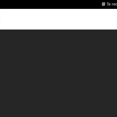
📘 Te re