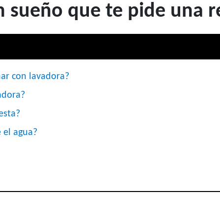
n sueño que te pide una r
oñar con lavadora?
vadora?
esta?
 el agua?