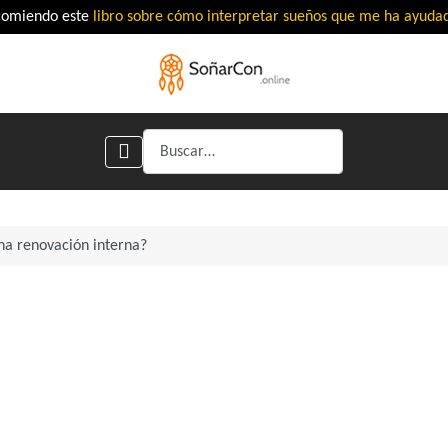
comiendo este
libro sobre cómo interpretar sueños que me ha ayud
Buscar
na renovación interna?