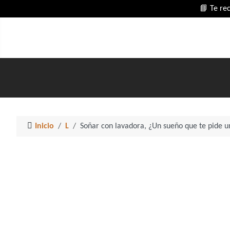
📘 Te re
Inicio
L
Soñar con lavadora, ¿Un sueño que te pide u