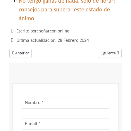
No tengo ganas de nada, solo de llorar:
consejos para superar este estado de
ánimo
Detalles
Escrito por:
soñarcon.online
Última actualización: 28 Febrero 2024
Artículo anterior: Soñar con la llorona, un sueño cargado de mucho terro
Artículo siguiente
Anterior
Siguiente