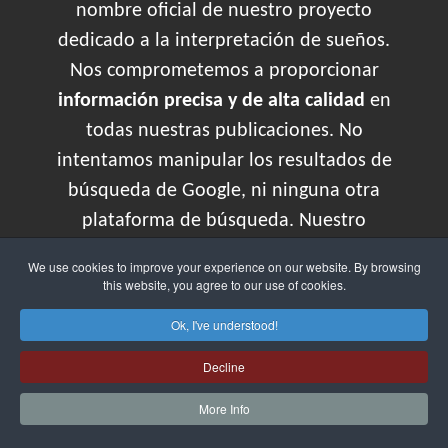
nombre oficial de nuestro proyecto
dedicado a la interpretación de sueños.
Nos comprometemos a proporcionar
información precisa y de alta calidad
en
todas nuestras publicaciones. No
intentamos manipular los resultados de
búsqueda de Google, ni ninguna otra
plataforma de búsqueda. Nuestro
objetivo es ayudar a nuestros visitantes a
We use cookies to improve your experience on our website. By browsing
entender mejor sus sueños y explorar el
this website, you agree to our use of cookies.
fascinante mundo del subconsciente.
Ok, I've understood!
Aclaración de que los significado de los
Decline
sueños a día de hoy no es una
More Info
comprobación científica 100%. Sí hay