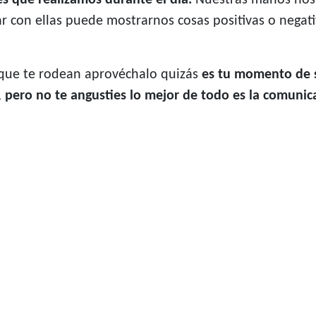
es que realizamos durante el día.
Nuestras manos nos
r con ellas puede mostrarnos cosas positivas o negat
s que te rodean aprovéchalo quizás
es tu momento de s
,
pero no te angusties lo mejor de todo es la comunic