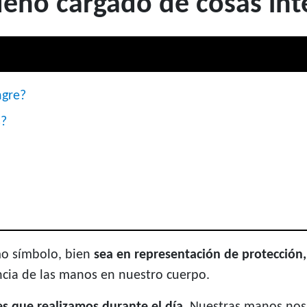
eño cargado de cosas int
ngre?
s?
omo símbolo, bien
sea en representación de protección,
ia de las manos en nuestro cuerpo.