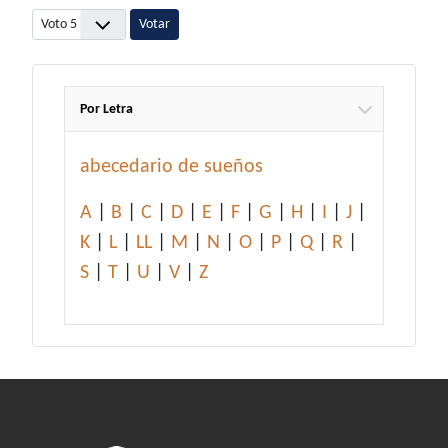
Por favor, vote
Por Letra
abecedario de sueños
A
|
B
|
C
|
D
|
E
|
F
|
G
|
H
|
I
|
J
|
K
|
L
|
LL
|
M
|
N
|
O
|
P
|
Q
|
R
|
S
|
T
|
U
|
V
|
Z