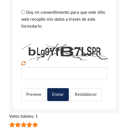
Doy mi consentimiento para que este sitio
web recopile mis datos a través de este
formulario
Preview
Enviar
Restablecer
Ratio:
Votos totales: 1
5
/
5