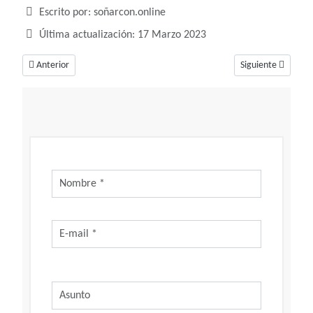
Detalles
Escrito por:
soñarcon.online
Última actualización: 17 Marzo 2023
Artículo anterior: Soñar con monos, un sueño de creatividad e inteligenci
Artículo siguiente
Anterior
Siguiente