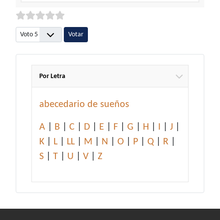
Por favor, vote
Por Letra
abecedario de sueños
A
|
B
|
C
|
D
|
E
|
F
|
G
|
H
|
I
|
J
|
K
|
L
|
LL
|
M
|
N
|
O
|
P
|
Q
|
R
|
S
|
T
|
U
|
V
|
Z