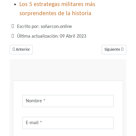
Los 5 estrategas militares más
sorprendentes de la historia
Detalles
Escrito por:
soñarcon.online
Última actualización: 09 Abril 2023
Artículo anterior: Soñar que matas a alguien, un sueño de conflictos inte
Artículo siguiente
Anterior
Siguiente