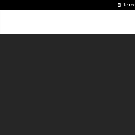
📘 Te re