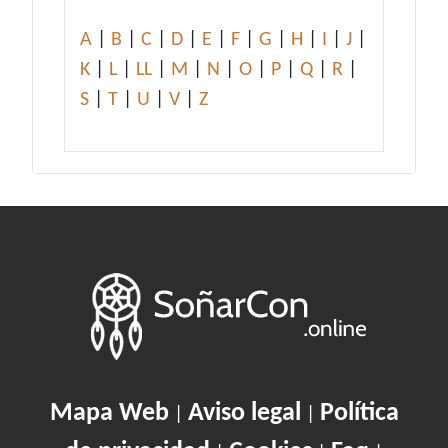
A
|
B
|
C
|
D
|
E
|
F
|
G
|
H
|
I
|
J
|
K
|
L
|
LL
|
M
|
N
|
O
|
P
|
Q
|
R
|
S
|
T
|
U
|
V
|
Z
Mapa Web
Aviso legal
Política
|
|