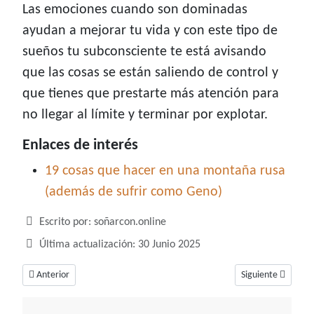
Las emociones cuando son dominadas
ayudan a mejorar tu vida y con este tipo de
sueños tu subconsciente te está avisando
que las cosas se están saliendo de control y
que tienes que prestarte más atención para
no llegar al límite y terminar por explotar.
Enlaces de interés
19 cosas que hacer en una montaña rusa
(además de sufrir como Geno)
Detalles
Escrito por:
soñarcon.online
Última actualización: 30 Junio 2025
Artículo anterior: Soñar con misa, una búsqueda en tu profundo interior
Artículo siguiente:
Anterior
Siguiente