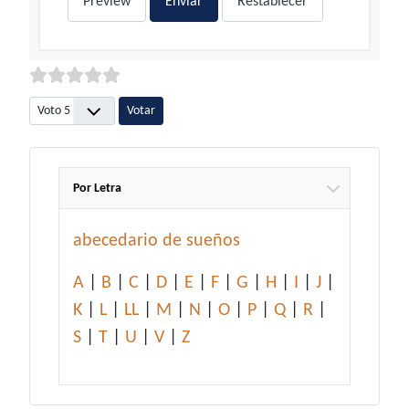
Preview
Enviar
Restablecer
Por favor, vote
Por Letra
abecedario de sueños
A
|
B
|
C
|
D
|
E
|
F
|
G
|
H
|
I
|
J
|
K
|
L
|
LL
|
M
|
N
|
O
|
P
|
Q
|
R
|
S
|
T
|
U
|
V
|
Z