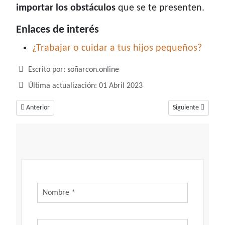
importar los obstáculos
que se te presenten.
Enlaces de interés
¿Trabajar o cuidar a tus hijos pequeños?
Detalles
Escrito por:
soñarcon.online
Última actualización: 01 Abril 2023
Artículo anterior: Soñar con mercado, un sueño de planificaciones y finan
Artículo siguiente
Anterior
Siguiente