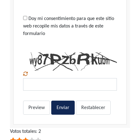
Doy mi consentimiento para que este sitio
web recopile mis datos a través de este
formulario
Preview
Enviar
Restablecer
Ratio:
Votos totales: 2
3
/
5