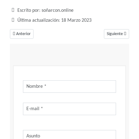
Detalles
Escrito por:
soñarcon.online
Última actualización: 18 Marzo 2023
Artículo anterior: Soñar con mierda, un sueño desagradable pero basta
Artículo siguiente
Anterior
Siguiente