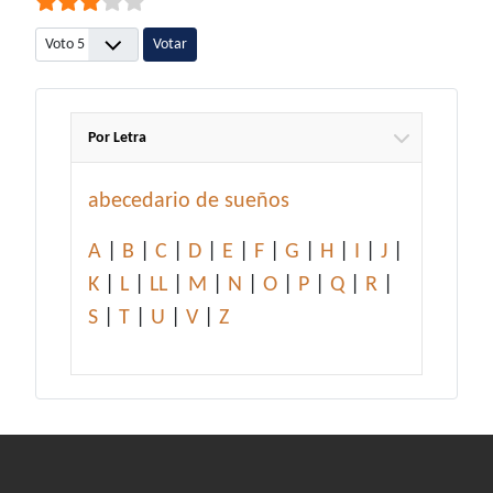
Por favor, vote
Por Letra
abecedario de sueños
A
|
B
|
C
|
D
|
E
|
F
|
G
|
H
|
I
|
J
|
K
|
L
|
LL
|
M
|
N
|
O
|
P
|
Q
|
R
|
S
|
T
|
U
|
V
|
Z