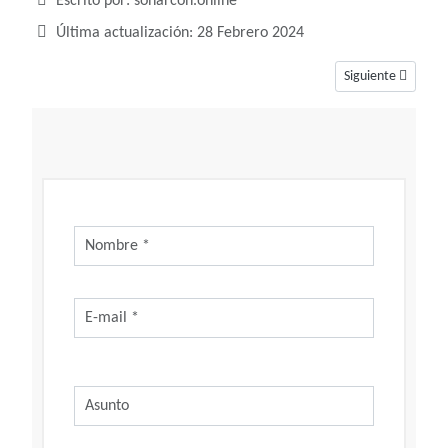
Detalles
Escrito por:
soñarcon.online
Última actualización: 28 Febrero 2024
Artículo siguiente
Siguiente