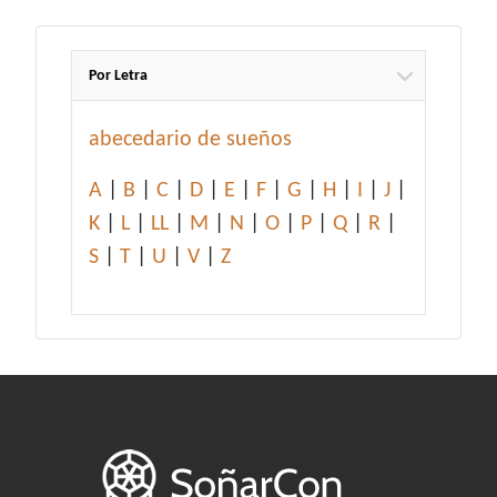
Por Letra
abecedario de sueños
A
|
B
|
C
|
D
|
E
|
F
|
G
|
H
|
I
|
J
|
K
|
L
|
LL
|
M
|
N
|
O
|
P
|
Q
|
R
|
S
|
T
|
U
|
V
|
Z