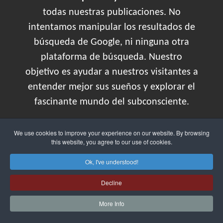
todas nuestras publicaciones. No
intentamos manipular los resultados de
búsqueda de Google, ni ninguna otra
plataforma de búsqueda. Nuestro
objetivo es ayudar a nuestros visitantes a
entender mejor sus sueños y explorar el
fascinante mundo del subconsciente.
Aclaración de que los significado de los
We use cookies to improve your experience on our website. By browsing
this website, you agree to our use of cookies.
sueños a día de hoy no es una
comprobación científica 100%. Sí hay
Ok, I've understood!
numerosos estudios oficiales
Decline
demostrados
que pueden abacar
More Info
interpretaciones según cómo se comporta
nuestro
subsconsciente.
Aquí intentamos