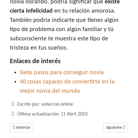
novia llorando, podría significar que
existe
cierta infelicidad
en tu relación amorosa.
También podría indicarte que tienes algún
tipo de problema con algún familiar y tú
subconsciente te muestra este tipo de
tristeza en tus sueños.
Enlaces de interés
Siete pasos para conseguir novia
40 cosas capaces de convertirte en la
mejor novia del mundo
Detalles
Escrito por:
soñarcon.online
Última actualización: 11 Abril 2023
Artículo anterior: Soñar con negros, un sueño que te cuenta sobre tus pre
Artículo siguiente
Anterior
Siguiente