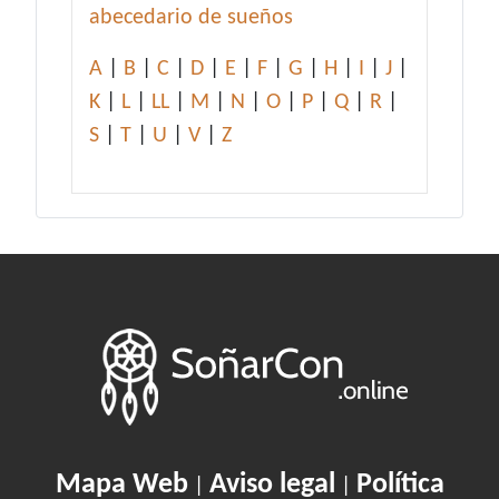
abecedario de sueños
A
|
B
|
C
|
D
|
E
|
F
|
G
|
H
|
I
|
J
|
K
|
L
|
LL
|
M
|
N
|
O
|
P
|
Q
|
R
|
S
|
T
|
U
|
V
|
Z
Mapa Web
Aviso legal
Política
|
|