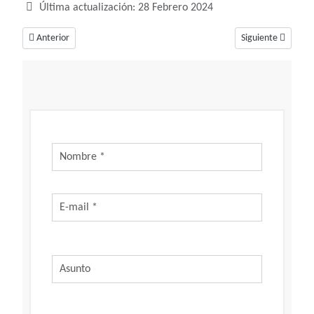
Última actualización: 28 Febrero 2024
Artículo anterior: Soñar con Navidad, un sueño cargado de buenas notici
Artículo siguiente
Anterior
Siguiente