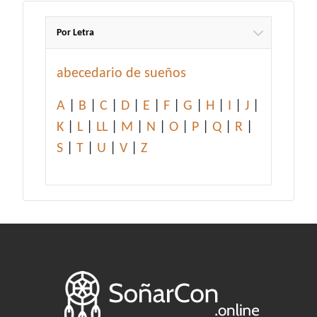
Por Letra
abecedario de sueños
A
|
B
|
C
|
D
|
E
|
F
|
G
|
H
|
I
|
J
|
K
|
L
|
LL
|
M
|
N
|
O
|
P
|
Q
|
R
|
S
|
T
|
U
|
V
|
Z