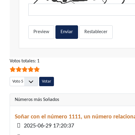
Preview
Enviar
Restablecer
Ratio:
Votos totales: 1
5
/
5
Por favor, vote
Números más Soñados
Soñar con el número 1111, un número relaciona
Detalles
2025-06-29 17:20:37