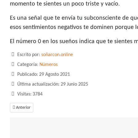
momento te sientes un poco triste y vacío.
Es una señal que te envía tu subconsciente de qu
esos sentimientos negativos te dominen porque l
El número 0 en los sueños indica que te sientes 
Detalles
Escrito por:
soñarcon.online
Categoría:
Números
Publicado: 29 Agosto 2021
Última actualización: 29 Junio 2025
Visitas: 3784
Artículo anterior: Soñar con el número 47, un número asociado a la sabid
Anterior