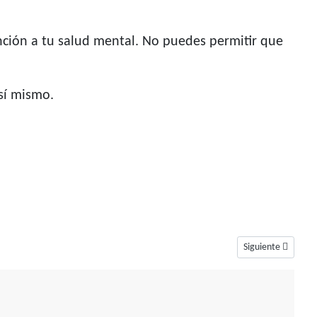
nción a tu salud mental. No puedes permitir que
sí mismo.
Artículo siguiente
Siguiente