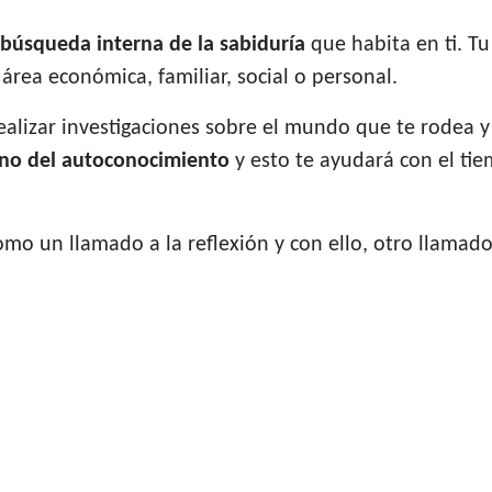
búsqueda interna de la sabiduría
que habita en ti. T
 área económica, familiar, social o personal.
ealizar investigaciones sobre el mundo que te rodea y
mino del autoconocimiento
y esto te ayudará con el ti
o un llamado a la reflexión y con ello, otro llamado 
entos