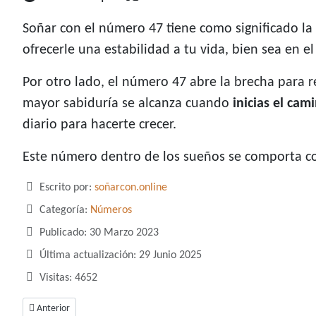
Soñar con el número 47 tiene como significado la
ofrecerle una estabilidad a tu vida, bien sea en el
Por otro lado, el número 47 abre la brecha para r
mayor sabiduría se alcanza cuando
inicias el ca
diario para hacerte crecer.
Este número dentro de los sueños se comporta com
Detalles
Escrito por:
soñarcon.online
Categoría:
Números
Publicado: 30 Marzo 2023
Última actualización: 29 Junio 2025
Visitas: 4652
Artículo anterior: Soñar con el número 45, un número de ciclos y movimi
Anterior