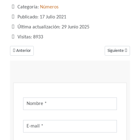
Categoría:
Números
Publicado: 17 Julio 2021
Última actualización: 29 Junio 2025
Visitas: 8933
Artículo anterior: Soñar con el número 1, un número poderoso que simbo
Artículo siguiente
Anterior
Siguiente