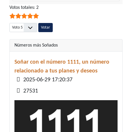
Ratio:
Votos totales: 2
5
/
5
Por favor, vote
Números más Soñados
Soñar con el número 1111, un número
relacionado a tus planes y deseos
Detalles
2025-06-29 17:20:37
27531