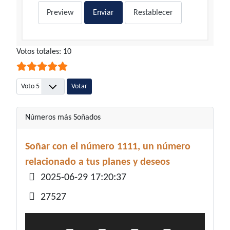
Preview
Enviar
Restablecer
Ratio:
Votos totales: 10
5
/
5
Por favor, vote
Números más Soñados
Soñar con el número 1111, un número
relacionado a tus planes y deseos
Detalles
2025-06-29 17:20:37
27527