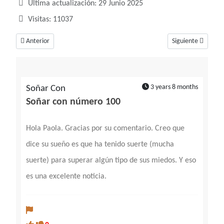
Última actualización: 29 Junio 2025
Visitas: 11037
Artículo anterior: Soñar con el número 10, un número de perfección y or
Artículo siguiente
Anterior
Siguiente
3 years 8 months
Soñar Con
Soñar con número 100
Hola Paola. Gracias por su comentario. Creo que
dice su sueño es que ha tenido suerte (mucha
suerte) para superar algún tipo de sus miedos. Y eso
es una excelente noticia.