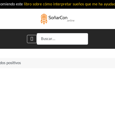
comiendo este
libro sobre cómo interpretar sueños que me ha ayud
Buscar
dos positivos