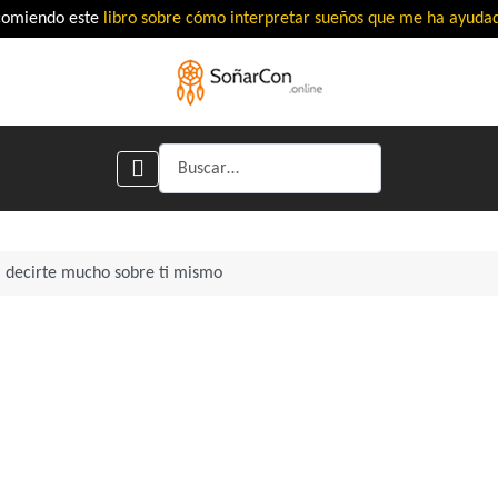
comiendo este
libro sobre cómo interpretar sueños que me ha ayud
Buscar
a decirte mucho sobre ti mismo