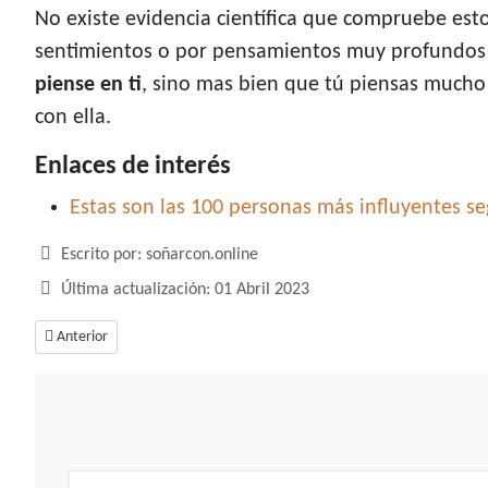
No existe evidencia científica que compruebe est
sentimientos o por pensamientos muy profundos 
piense en ti
, sino mas bien que tú piensas mucho 
con ella.
Enlaces de interés
Estas son las 100 personas más influyentes se
Detalles
Escrito por:
soñarcon.online
Última actualización: 01 Abril 2023
Artículo anterior: Soñar con persecución, un sueño cargado con emocione
Anterior