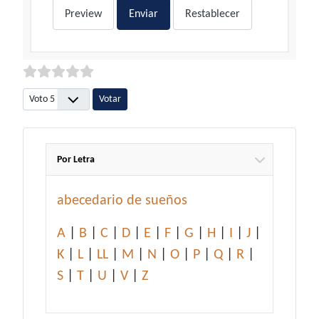
Preview
Enviar
Restablecer
Por favor, vote
Por Letra
abecedario de sueños
A
|
B
|
C
|
D
|
E
|
F
|
G
|
H
|
I
|
J
|
K
|
L
|
LL
|
M
|
N
|
O
|
P
|
Q
|
R
|
S
|
T
|
U
|
V
|
Z