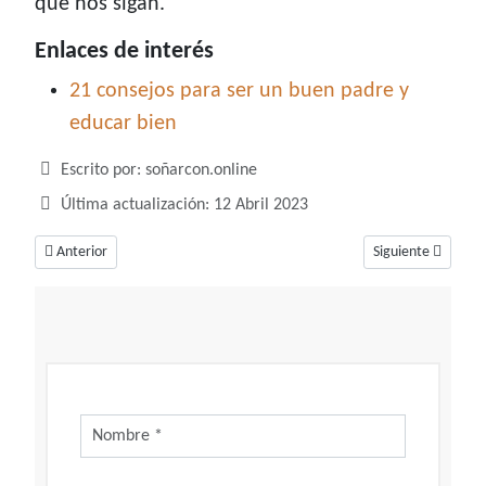
que nos sigan.
Enlaces de interés
21 consejos para ser un buen padre y
educar bien
Detalles
Escrito por:
soñarcon.online
Última actualización: 12 Abril 2023
Artículo anterior: Soñar con pijama, ¿Te sientes tímido y reprimido?
Artículo siguiente
Anterior
Siguiente