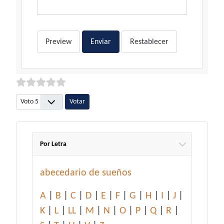
Preview
Enviar
Restablecer
Por favor, vote
Por Letra
abecedario de sueños
A
|
B
|
C
|
D
|
E
|
F
|
G
|
H
|
I
|
J
|
K
|
L
|
LL
|
M
|
N
|
O
|
P
|
Q
|
R
|