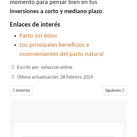
momento para pensar bien en tus
inversiones a corto y mediano plazo
.
Enlaces de interés
Parto sin dolor
Los principales beneficios e
inconvenientes del parto natural
Detalles
Escrito por:
soñarcon.online
Última actualización: 28 Febrero 2024
Artículo anterior: Soñar con una persona conocida, ¿Sabes de quien se tr
Artículo siguiente
Anterior
Siguiente