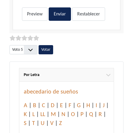
Preview
Enviar
Restablecer
Por favor, vote
Por Letra
abecedario de sueños
A
|
B
|
C
|
D
|
E
|
F
|
G
|
H
|
I
|
J
|
K
|
L
|
LL
|
M
|
N
|
O
|
P
|
Q
|
R
|
S
|
T
|
U
|
V
|
Z