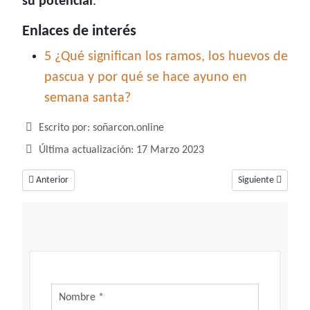
su potencial
.
Enlaces de interés
5 ¿Qué significan los ramos, los huevos de
pascua y por qué se hace ayuno en
semana santa?
Detalles
Escrito por:
soñarcon.online
Última actualización: 17 Marzo 2023
Artículo anterior: Soñar con pingüinos, un sueño con distintos significado
Artículo siguiente:
Anterior
Siguiente