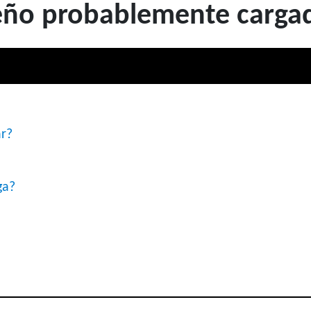
ueño probablemente carga
ar?
ga?