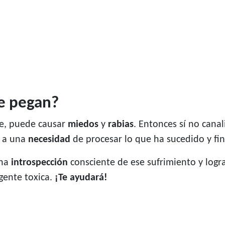
te pegan?
te, puede causar
miedos
y
rabias
. Entonces sí no cana
o a una
necesidad
de procesar lo que ha sucedido y f
una
introspección
consciente de ese sufrimiento y logr
 gente toxica.
¡Te ayudará!