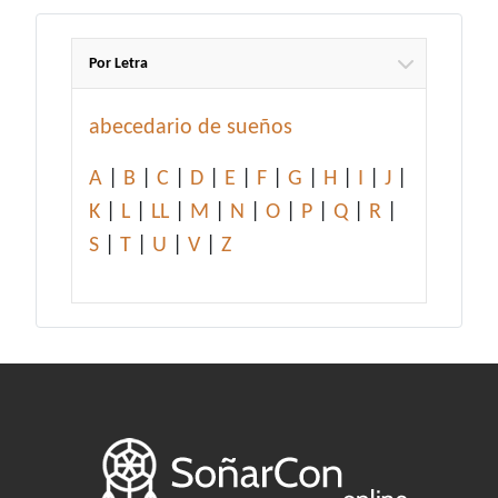
Por Letra
abecedario de sueños
A
|
B
|
C
|
D
|
E
|
F
|
G
|
H
|
I
|
J
|
K
|
L
|
LL
|
M
|
N
|
O
|
P
|
Q
|
R
|
S
|
T
|
U
|
V
|
Z