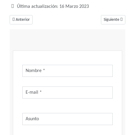
Última actualización: 16 Marzo 2023
Artículo anterior: Soñar con paredes, ¡todo esta delimitado por ellas!
Artículo siguiente:
Anterior
Siguiente