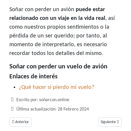
Soñar con perder un avión
puede estar
relacionado con un viaje en la vida real
, así
como nuestros propios sentimientos o la
pérdida de un ser querido; por tanto, al
momento de interpretarlo, es necesario
recordar todos los detalles del mismo.
Soñar con perder un vuelo de avión
Enlaces de interés
¿Qué hacer si pierdo mi vuelo?
Detalles
Escrito por:
soñarcon.online
Última actualización: 28 Febrero 2024
Artículo anterior: Soñar con peluquería, ¿te preparas para una transfor
Artículo siguiente
Anterior
Siguiente