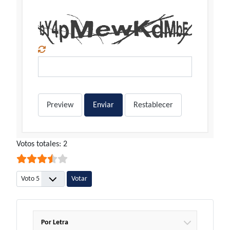
Preview
Enviar
Restablecer
Ratio:
Votos totales: 2
3.5
/
5
Por favor, vote
Por Letra