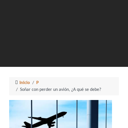
Inicio
P
Soñar con perder un avión, ¿A qué se debe?