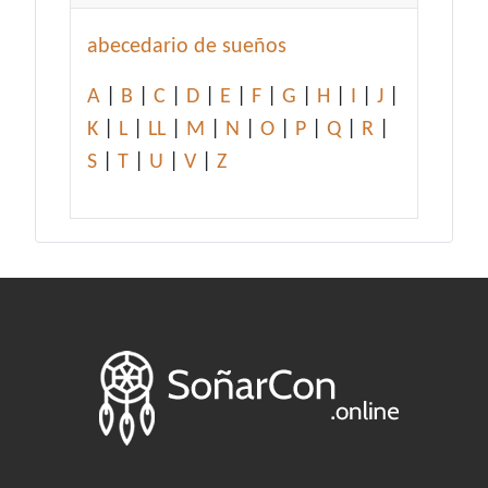
abecedario de sueños
A
|
B
|
C
|
D
|
E
|
F
|
G
|
H
|
I
|
J
|
K
|
L
|
LL
|
M
|
N
|
O
|
P
|
Q
|
R
|
S
|
T
|
U
|
V
|
Z