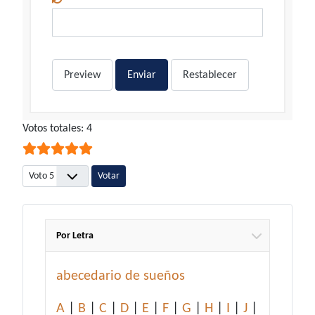
Preview
Enviar
Restablecer
Ratio:
Votos totales: 4
5
/
5
Por favor, vote
Por Letra
abecedario de sueños
A
|
B
|
C
|
D
|
E
|
F
|
G
|
H
|
I
|
J
|