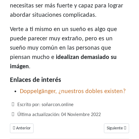
necesitas ser más fuerte y capaz para lograr
abordar situaciones complicadas.
Verte a ti mismo en un sueño es algo que
puede parecer muy extraño, pero es un
sueño muy común en las personas que
piensan mucho e
idealizan demasiado su
imágen
.
Enlaces de interés
Doppelgänger, ¿nuestros dobles existen?
Detalles
Escrito por:
soñarcon.online
Última actualización: 04 Noviembre 2022
Artículo anterior: Soñar con pajarito, un sueño vinculado a la libertad
Artículo siguiente
Anterior
Siguiente