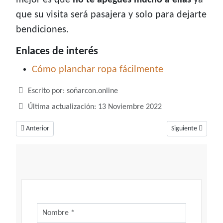
mejor es que
no te apegues mucho a ellas
ya
que su visita será pasajera y solo para dejarte
bendiciones.
Enlaces de interés
Cómo planchar ropa fácilmente
Detalles
Escrito por:
soñarcon.online
Última actualización: 13 Noviembre 2022
Artículo anterior: Soñar con pies, descubre cuales interpretaciones de e
Artículo siguiente
Anterior
Siguiente