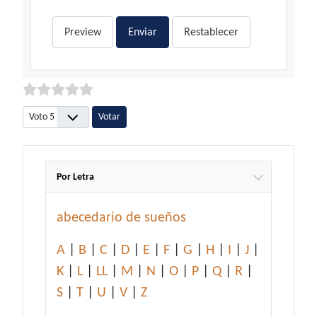
Preview
Enviar
Restablecer
Por favor, vote
Por Letra
abecedario de sueños
A
|
B
|
C
|
D
|
E
|
F
|
G
|
H
|
I
|
J
|
K
|
L
|
LL
|
M
|
N
|
O
|
P
|
Q
|
R
|
S
|
T
|
U
|
V
|
Z