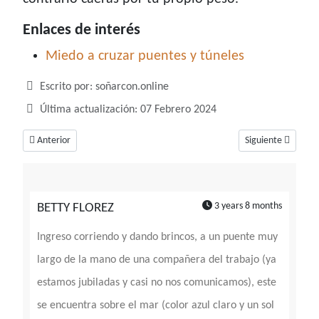
Enlaces de interés
Miedo a cruzar puentes y túneles
Detalles
Escrito por:
soñarcon.online
Última actualización: 07 Febrero 2024
Artículo anterior: Soñar con pantano, un sueño al que hay que tenerle c
Artículo siguiente:
Anterior
Siguiente
3 years 8 months
BETTY FLOREZ
Ingreso corriendo y dando brincos, a un puente muy
largo de la mano de una compañera del trabajo (ya
estamos jubiladas y casi no nos comunicamos), este
se encuentra sobre el mar (color azul claro y un sol