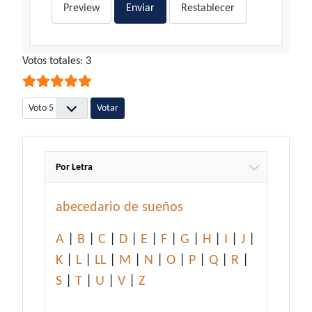
Preview
Enviar
Restablecer
Ratio:
Votos totales: 3
5
/
5
Por favor, vote
Por Letra
abecedario de sueños
A
|
B
|
C
|
D
|
E
|
F
|
G
|
H
|
I
|
J
|
K
|
L
|
LL
|
M
|
N
|
O
|
P
|
Q
|
R
|
S
|
T
|
U
|
V
|
Z