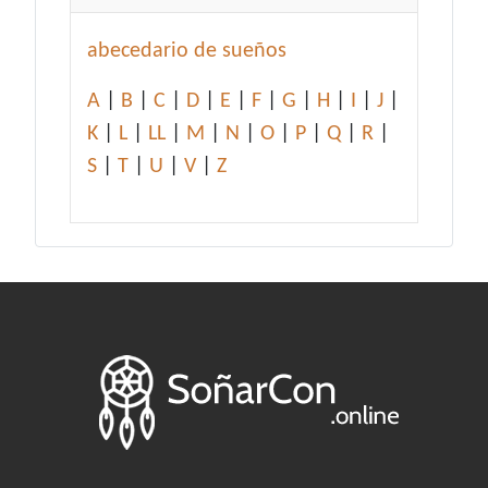
abecedario de sueños
A
|
B
|
C
|
D
|
E
|
F
|
G
|
H
|
I
|
J
|
K
|
L
|
LL
|
M
|
N
|
O
|
P
|
Q
|
R
|
S
|
T
|
U
|
V
|
Z