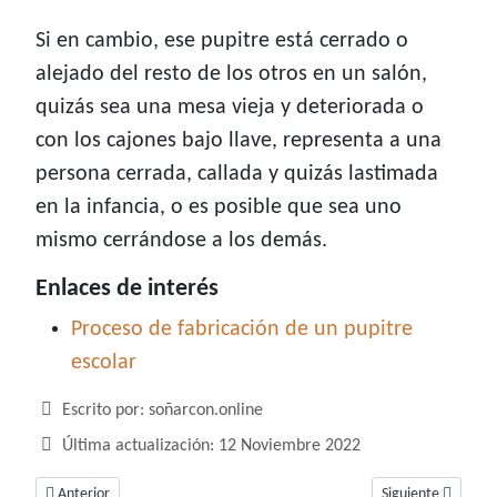
Si en cambio, ese pupitre está cerrado o
alejado del resto de los otros en un salón,
quizás sea una mesa vieja y deteriorada o
con los cajones bajo llave, representa a una
persona cerrada, callada y quizás lastimada
en la infancia, o es posible que sea uno
mismo cerrándose a los demás.
Enlaces de interés
Proceso de fabricación de un pupitre
escolar
Detalles
Escrito por:
soñarcon.online
Última actualización: 12 Noviembre 2022
Artículo anterior: Soñar con perros agresivos, ¿te preocupa la lealtad de 
Artículo siguiente
Anterior
Siguiente