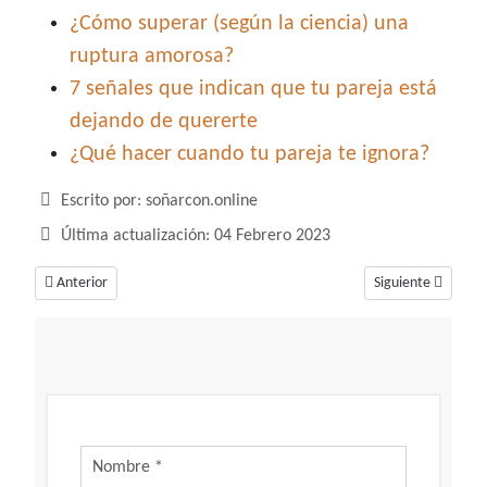
¿Cómo superar (según la ciencia) una
ruptura amorosa?
7 señales que indican que tu pareja está
dejando de quererte
¿Qué hacer cuando tu pareja te ignora?
Detalles
Escrito por:
soñarcon.online
Última actualización: 04 Febrero 2023
Artículo anterior: Soñar con exorcismo, un sueño para descargar malos 
Artículo siguiente:
Anterior
Siguiente