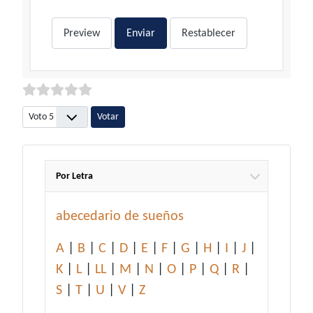
Preview
Enviar
Restablecer
Por favor, vote
Por Letra
abecedario de sueños
A
|
B
|
C
|
D
|
E
|
F
|
G
|
H
|
I
|
J
|
K
|
L
|
LL
|
M
|
N
|
O
|
P
|
Q
|
R
|
S
|
T
|
U
|
V
|
Z