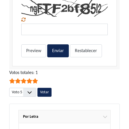
Preview
Enviar
Restablecer
Ratio:
Votos totales: 1
5
/
5
Por favor, vote
Por Letra