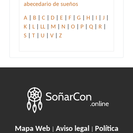
abecedario de sueños
A
|
B
|
C
|
D
|
E
|
F
|
G
|
H
|
I
|
J
|
K
|
L
|
LL
|
M
|
N
|
O
|
P
|
Q
|
R
|
S
|
T
|
U
|
V
|
Z
Mapa Web
Aviso legal
Política
|
|