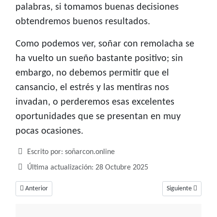
palabras, si tomamos buenas decisiones
obtendremos buenos resultados.
Como podemos ver, soñar con remolacha se
ha vuelto un sueño bastante positivo; sin
embargo, no debemos permitir que el
cansancio, el estrés y las mentiras nos
invadan, o perderemos esas excelentes
oportunidades que se presentan en muy
pocas ocasiones.
Detalles
Escrito por:
soñarcon.online
Última actualización: 28 Octubre 2025
Artículo anterior: Soñar con rosario, ¿A quién rezamos?
Artículo siguiente:
Anterior
Siguiente