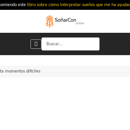
comiendo este
libro sobre cómo interpretar sueños que me ha ayud
Buscar
ta momentos difíciles