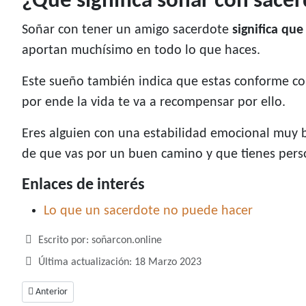
¿Qué significa soñar con sace
Soñar con tener un amigo sacerdote
significa qu
aportan muchísimo en todo lo que haces.
Este sueño también indica que estas conforme co
por ende la vida te va a recompensar por ello.
Eres alguien con una estabilidad emocional muy 
de que vas por un buen camino y que tienes pers
Enlaces de interés
Lo que un sacerdote no puede hacer
Detalles
Escrito por:
soñarcon.online
Última actualización: 18 Marzo 2023
Artículo anterior: Soñar con serpientes, un sueño con diversos significad
Anterior