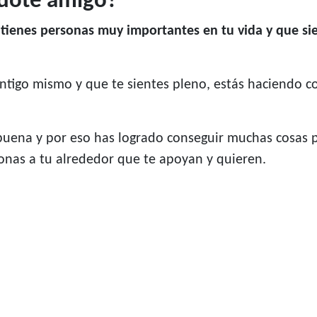
rdote amigo?
e tienes personas muy importantes en tu vida y que s
ntigo mismo y que te sientes pleno, estás haciendo c
buena y por eso has logrado conseguir muchas cosas p
onas a tu alrededor que te apoyan y quieren.
os que debes conocer