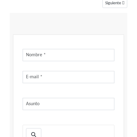
Artículo siguiente
Siguiente