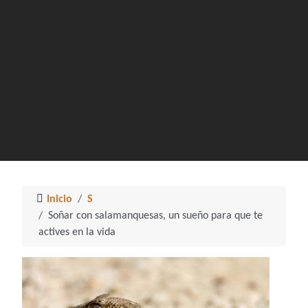
Inicio
S
Soñar con salamanquesas, un sueño para que te
actives en la vida