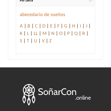
Por Letra
abecedario de sueños
A
|
B
|
C
|
D
|
E
|
F
|
G
|
H
|
I
|
J
|
K
|
L
|
LL
|
M
|
N
|
O
|
P
|
Q
|
R
|
S
|
T
|
U
|
V
|
Z