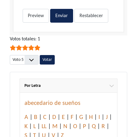
Preview
Enviar
Restablecer
Ratio:
Votos totales: 1
5
/
5
Por favor, vote
Por Letra
abecedario de sueños
A
|
B
|
C
|
D
|
E
|
F
|
G
|
H
|
I
|
J
|
K
|
L
|
LL
|
M
|
N
|
O
|
P
|
Q
|
R
|
S
|
T
|
U
|
V
|
Z