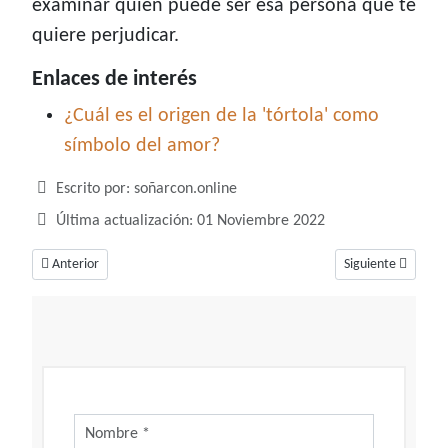
examinar quien puede ser esa persona que te
quiere perjudicar.
Enlaces de interés
¿Cuál es el origen de la 'tórtola' como
símbolo del amor?
Detalles
Escrito por:
soñarcon.online
Última actualización: 01 Noviembre 2022
Artículo anterior: Soñar con termitas, un sueño con sabotaje y secretos o
Artículo siguiente
Anterior
Siguiente