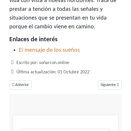
vida con vista a nuevas horizontes. Trata de
prestar a tención a todas las señales y
situaciones que se presentan en tu vida
porque el cambio viene en camino.
Enlaces de interés
El mensaje de los sueños
Detalles
Escrito por:
soñarcon.online
Última actualización: 01 Octubre 2022
Artículo anterior: Soñar con volcán, un sueño de pronósticos con sentimi
Artículo siguiente
Anterior
Siguiente