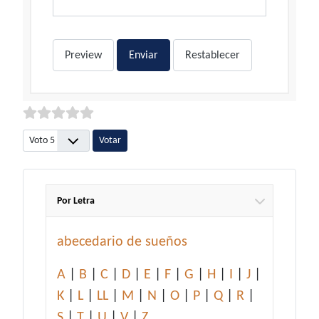
Preview
Enviar
Restablecer
Por favor, vote
Por Letra
abecedario de sueños
A
|
B
|
C
|
D
|
E
|
F
|
G
|
H
|
I
|
J
|
K
|
L
|
LL
|
M
|
N
|
O
|
P
|
Q
|
R
|
S
|
T
|
U
|
V
|
Z