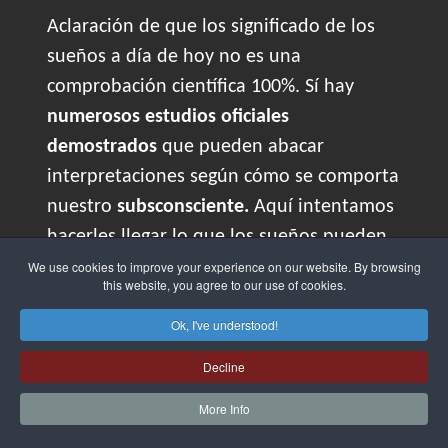
Aclaración de que los significado de los
sueños a día de hoy no es una
comprobación científica 100%. Sí hay
numerosos estudios oficiales
demostrados
que pueden abacar
interpretaciones según cómo se comporta
nuestro
subsconsciente.
Aquí intentamos
hacerles llegar lo que los sueños pueden
hacernos ver para
mejorar algún aspecto
We use cookies to improve your experience on our website. By browsing
this website, you agree to our use of cookies.
de nuestro
personalidad
, vida
Ok, I've understood!
profesional
,
amorosa
, etc.
Nunca cojas un
significado de sueño totalmente literal
,
Decline
hay que recordar que
cada personalidad
More Info
es diferente
así como sus
vivencias
del día
a día. El soñador es responsable de las