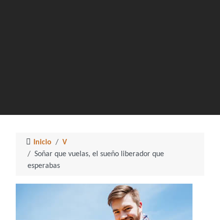
Inicio
V
Soñar que vuelas, el sueño liberador que
esperabas