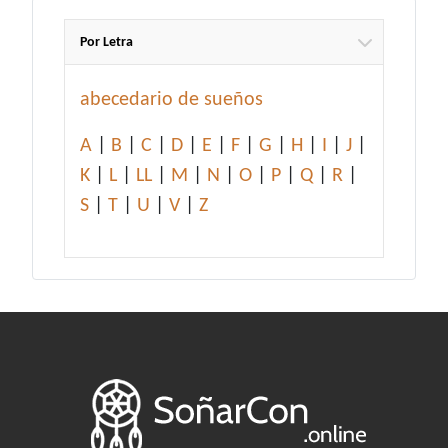
Por Letra
abecedario de sueños
A
|
B
|
C
|
D
|
E
|
F
|
G
|
H
|
I
|
J
|
K
|
L
|
LL
|
M
|
N
|
O
|
P
|
Q
|
R
|
S
|
T
|
U
|
V
|
Z