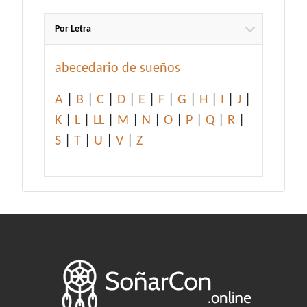
Por Letra
abecedario de sueños
A
|
B
|
C
|
D
|
E
|
F
|
G
|
H
|
I
|
J
|
K
|
L
|
LL
|
M
|
N
|
O
|
P
|
Q
|
R
|
S
|
T
|
U
|
V
|
Z