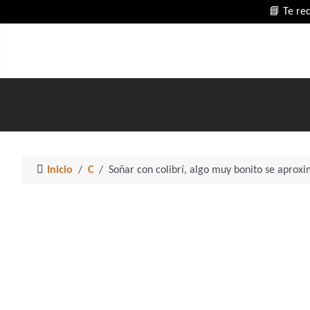
📘 Te re
Inicio
C
Soñar con colibrí, algo muy bonito se aprox