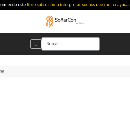
comiendo este
libro sobre cómo interpretar sueños que me ha ayud
Buscar
ima