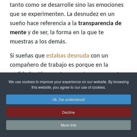
tanto como se desarrolle sino las emociones
que se experimenten. La desnudez en un
sueño hace referencia a la
transparencia de
mente
y de ser, la forma en la que te
muestras a los demás.
Si sueñas que
estabas desnuda
con un
compañero de trabajo es porque en la
realidad estás a gusto con esta persona y te
We use cookies to improve your experience on our website. By browsing
has estado mostrando tal cual eres. Pero si
this website, you agree to our use of cookies.
en el sueño te sientes apenada es porque
Ok, I've understood!
quizá es lo que sientas en la realidad, aunque
tu inconsciente te esté diciendo que
no hay
Decline
que temer
.
More Info
Enlaces inesperados: soñé que me