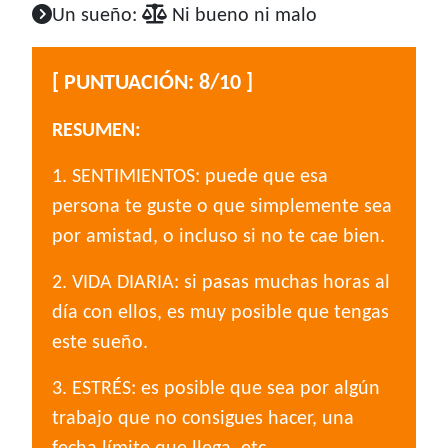
Un sueño:
Ni bueno ni malo
[ PUNTUACIÓN: 8/10 ]
RESUMEN:
1. SENTIMIENTOS: puede que esa
persona te guste o que simplemente sea
por amistad, o incluso si no te cae bien.
2. VIDA DIARIA: si pasas muchas horas al
día con ellos, es muy posible que tengas
este sueño.
3. ESTRÉS: es posible que sea por algún
trabajo que no consigues hacer, una