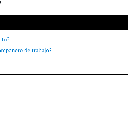
o
oto?
 compañero de trabajo?