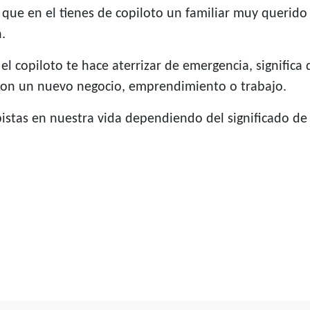
que en el tienes de copiloto un familiar muy querido q
.
el copiloto te hace aterrizar de emergencia, significa
con un nuevo negocio, emprendimiento o trabajo.
istas en nuestra vida dependiendo del significado de
árate para un viaje inesperado