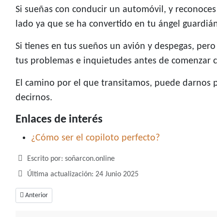
Si sueñas con conducir un automóvil, y reconoces 
lado ya que se ha convertido en tu ángel guardián
Si tienes en tus sueños un avión y despegas, pero 
tus problemas e inquietudes antes de comenzar 
El camino por el que transitamos, puede darnos p
decirnos.
Enlaces de interés
¿Cómo ser el copiloto perfecto?
Detalles
Escrito por:
soñarcon.online
Última actualización: 24 Junio 2025
Artículo anterior: Soñar con canguros, si lo viste saltando entonces prep
Anterior